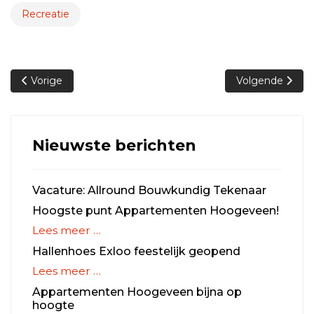
Recreatie
Vorig artikel: Gevelbekleding woonhuis Diepstroeten aange
Volgende artikel
Vorige
Volgende
Nieuwste berichten
Vacature: Allround Bouwkundig Tekenaar
Hoogste punt Appartementen Hoogeveen!
Lees meer …
Hallenhoes Exloo feestelijk geopend
Lees meer …
Appartementen Hoogeveen bijna op
hoogte