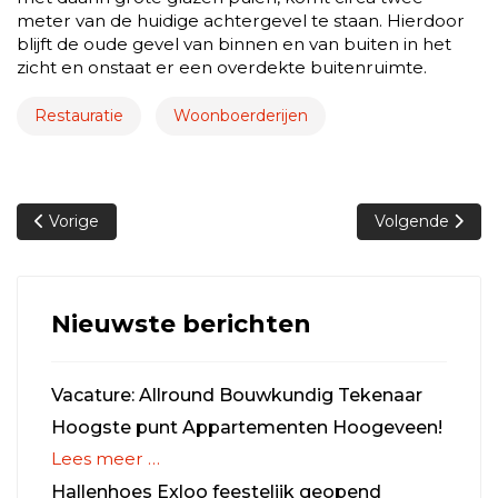
meter van de huidige achtergevel te staan. Hierdoor
blijft de oude gevel van binnen en van buiten in het
zicht en onstaat er een overdekte buitenruimte.
Restauratie
Woonboerderijen
Vorig artikel: Restauratie schaapskooi Ruinen
Volgende artike
Vorige
Volgende
Nieuwste berichten
Vacature: Allround Bouwkundig Tekenaar
Hoogste punt Appartementen Hoogeveen!
Lees meer …
Hallenhoes Exloo feestelijk geopend