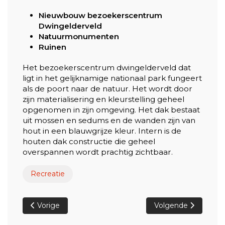
Nieuwbouw bezoekerscentrum
Dwingelderveld
Natuurmonumenten
Ruinen
Het bezoekerscentrum dwingelderveld dat
ligt in het gelijknamige nationaal park fungeert
als de poort naar de natuur. Het wordt door
zijn materialisering en kleurstelling geheel
opgenomen in zijn omgeving. Het dak bestaat
uit mossen en sedums en de wanden zijn van
hout in een blauwgrijze kleur. Intern is de
houten dak constructie die geheel
overspannen wordt prachtig zichtbaar.
Recreatie
Vorig artikel: Verbouw woonboerderij te Ijhorst
Volgende artikel: 
Vorige
Volgende