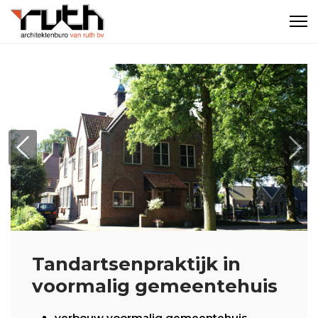
Previous
Nex
Tandartsenpraktijk in
voormalig gemeentehuis
verbouw voormalig gemeentehuis