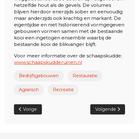
hetzelfde hout als de gevels. De volumes
blijven hierdoor enerzijds sober en eenvoudig
maar anderzijds ook krachtig en markant. De
eigentijdse en niet historiserend vormgegeven
gebouwen vormen samen met de bestaande
kooi een ingetogen ensemble waarbij de
bestaande kooi de blikvanger blijft.
Voor meer informatie over de schaapskudde:
www.schaapskudderuinen.nl
Bedrijfsgebouwen
Restauratie
Agrarisch
Recreatie
Vorig artikel: Verbouw/nieuwbouw Verzorgd Wonen in E
Volgende artikel: V
Vorige
Volgende